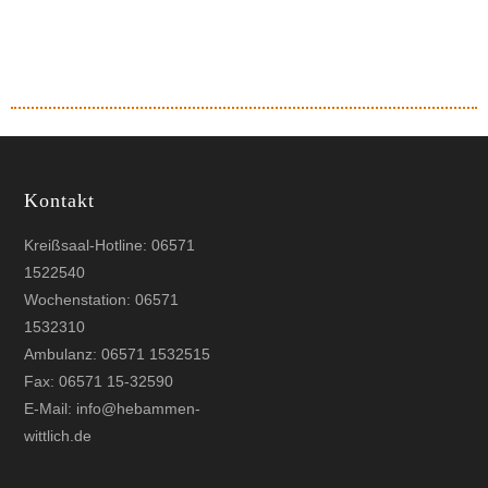
Kontakt
Kreißsaal-Hotline: 06571
1522540
Wochenstation: 06571
1532310
Ambulanz: 06571 1532515
Fax: 06571 15-32590
E-Mail: info@hebammen-
wittlich.de